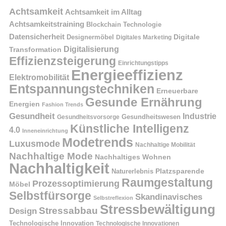
Achtsamkeit
Achtsamkeit im Alltag
Achtsamkeitstraining
Blockchain Technologie
Datensicherheit
Digitale
Designermöbel
Digitales Marketing
Digitalisierung
Transformation
Effizienzsteigerung
Einrichtungstipps
Energieeffizienz
Elektromobilität
Entspannungstechniken
Erneuerbare
Gesunde Ernährung
Energien
Fashion Trends
Gesundheit
Industrie
Gesundheitswesen
Gesundheitsvorsorge
Künstliche Intelligenz
4.0
Inneneinrichtung
Modetrends
Luxusmode
Nachhaltige Mobilität
Nachhaltige Mode
Nachhaltiges Wohnen
Nachhaltigkeit
Naturerlebnis
Platzsparende
Raumgestaltung
Prozessoptimierung
Möbel
Selbstfürsorge
Skandinavisches
Selbstreflexion
Stressbewältigung
Stressabbau
Design
Technologische Innovation
Technologische Innovationen