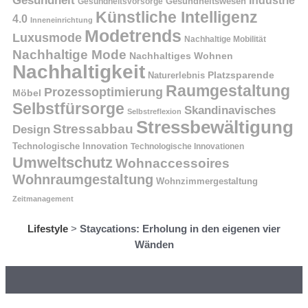
Gesundheit
Industrie
Gesundheitswesen
Gesundheitsvorsorge
Künstliche Intelligenz
4.0
Inneneinrichtung
Modetrends
Luxusmode
Nachhaltige Mobilität
Nachhaltige Mode
Nachhaltiges Wohnen
Nachhaltigkeit
Naturerlebnis
Platzsparende
Raumgestaltung
Prozessoptimierung
Möbel
Selbstfürsorge
Skandinavisches
Selbstreflexion
Stressbewältigung
Stressabbau
Design
Technologische Innovation
Technologische Innovationen
Umweltschutz
Wohnaccessoires
Wohnraumgestaltung
Wohnzimmergestaltung
Zeitmanagement
Lifestyle
>
Staycations: Erholung in den eigenen vier
Wänden