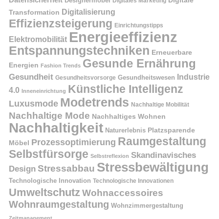
Datensicherheit
Digitale
Designermöbel
Digitales Marketing
Digitalisierung
Transformation
Effizienzsteigerung
Einrichtungstipps
Energieeffizienz
Elektromobilität
Entspannungstechniken
Erneuerbare
Gesunde Ernährung
Energien
Fashion Trends
Gesundheit
Industrie
Gesundheitswesen
Gesundheitsvorsorge
Künstliche Intelligenz
4.0
Inneneinrichtung
Modetrends
Luxusmode
Nachhaltige Mobilität
Nachhaltige Mode
Nachhaltiges Wohnen
Nachhaltigkeit
Naturerlebnis
Platzsparende
Raumgestaltung
Prozessoptimierung
Möbel
Selbstfürsorge
Skandinavisches
Selbstreflexion
Stressbewältigung
Stressabbau
Design
Technologische Innovation
Technologische Innovationen
Umweltschutz
Wohnaccessoires
Wohnraumgestaltung
Wohnzimmergestaltung
Zeitmanagement