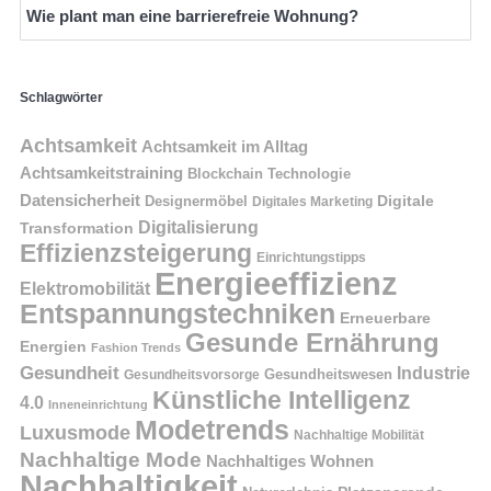
Wie plant man eine barrierefreie Wohnung?
Schlagwörter
Achtsamkeit
Achtsamkeit im Alltag
Achtsamkeitstraining
Blockchain Technologie
Datensicherheit
Digitale
Designermöbel
Digitales Marketing
Digitalisierung
Transformation
Effizienzsteigerung
Einrichtungstipps
Energieeffizienz
Elektromobilität
Entspannungstechniken
Erneuerbare
Gesunde Ernährung
Energien
Fashion Trends
Gesundheit
Industrie
Gesundheitswesen
Gesundheitsvorsorge
Künstliche Intelligenz
4.0
Inneneinrichtung
Modetrends
Luxusmode
Nachhaltige Mobilität
Nachhaltige Mode
Nachhaltiges Wohnen
Nachhaltigkeit