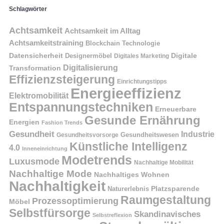
Schlagwörter
Achtsamkeit
Achtsamkeit im Alltag
Achtsamkeitstraining
Blockchain Technologie
Datensicherheit
Digitale
Designermöbel
Digitales Marketing
Digitalisierung
Transformation
Effizienzsteigerung
Einrichtungstipps
Energieeffizienz
Elektromobilität
Entspannungstechniken
Erneuerbare
Gesunde Ernährung
Energien
Fashion Trends
Gesundheit
Industrie
Gesundheitswesen
Gesundheitsvorsorge
Künstliche Intelligenz
4.0
Inneneinrichtung
Modetrends
Luxusmode
Nachhaltige Mobilität
Nachhaltige Mode
Nachhaltiges Wohnen
Nachhaltigkeit
Naturerlebnis
Platzsparende
Raumgestaltung
Prozessoptimierung
Möbel
Selbstfürsorge
Skandinavisches
Selbstreflexion