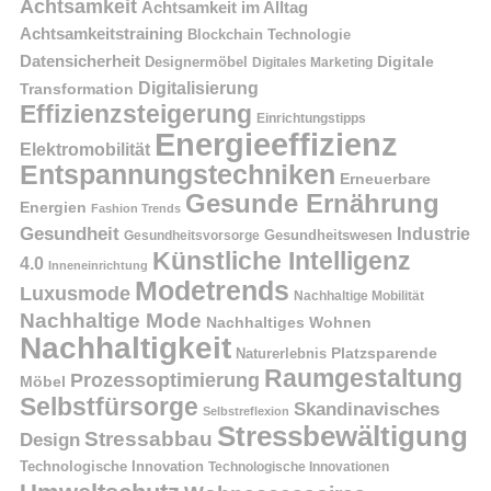
Achtsamkeit
Achtsamkeit im Alltag
Achtsamkeitstraining
Blockchain Technologie
Datensicherheit
Digitale
Designermöbel
Digitales Marketing
Digitalisierung
Transformation
Effizienzsteigerung
Einrichtungstipps
Energieeffizienz
Elektromobilität
Entspannungstechniken
Erneuerbare
Gesunde Ernährung
Energien
Fashion Trends
Gesundheit
Industrie
Gesundheitswesen
Gesundheitsvorsorge
Künstliche Intelligenz
4.0
Inneneinrichtung
Modetrends
Luxusmode
Nachhaltige Mobilität
Nachhaltige Mode
Nachhaltiges Wohnen
Nachhaltigkeit
Naturerlebnis
Platzsparende
Raumgestaltung
Prozessoptimierung
Möbel
Selbstfürsorge
Skandinavisches
Selbstreflexion
Stressbewältigung
Stressabbau
Design
Technologische Innovation
Technologische Innovationen