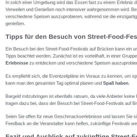
In solch einer Umgebung wird das Essen fast zu einem Erlebnis d
Verweilen und Genießen noch intensiver wahrgenommen wird. Besuc
verschiedene Speisen auszuprobieren, während sie die einzigarti
genießen.
Tipps für den Besuch von Street-Food-Fes
Ein Besuch bei den Street-Food-Festivals auf Brücken kann ein unv
Tipps beachtet werden. Zunächst ist es vorteilhaft, in einer G
Erlebnisse
zu entdecken und verschiedene Speisen auszuprobie
Es empfiehlt sich, die Eventzeitpläne im Voraus zu kennen, um s
kann man den gesamten Tag optimal planen und
Spaß haben
.
Bargeld mitzubringen ist ebenfalls ratsam, da viele Anbieter kein
tragen dazu bei, dass der Besuch bei Street-Food-Festivals auf Brü
Seien Sie offen für neue Geschmackserlebnisse und lassen Sie si
Feedback an die Veranstalter kann helfen, zukünftige Festivals w
Fazit und Ausblick auf zukünftige Street-F