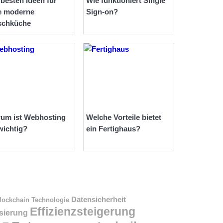
 besten Ideen für
Wie funktioniert Single
e moderne
Sign-on?
schküche
um ist Webhosting
Welche Vorteile bietet
wichtig?
ein Fertighaus?
Datensicherheit
lockchain Technologie
Effizienzsteigerung
isierung