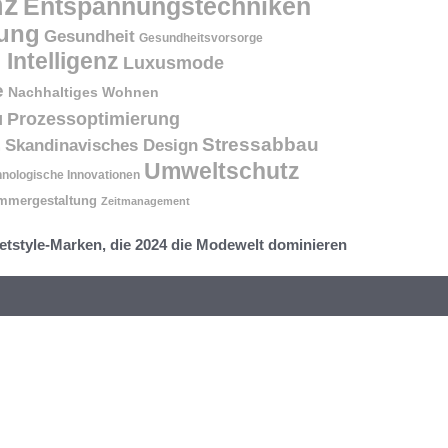
nz
Entspannungstechniken
ung
Gesundheit
Gesundheitsvorsorge
 Intelligenz
Luxusmode
e
Nachhaltiges Wohnen
Prozessoptimierung
l
Stressabbau
Skandinavisches Design
n
Umweltschutz
nologische Innovationen
mmergestaltung
Zeitmanagement
etstyle-Marken, die 2024 die Modewelt dominieren