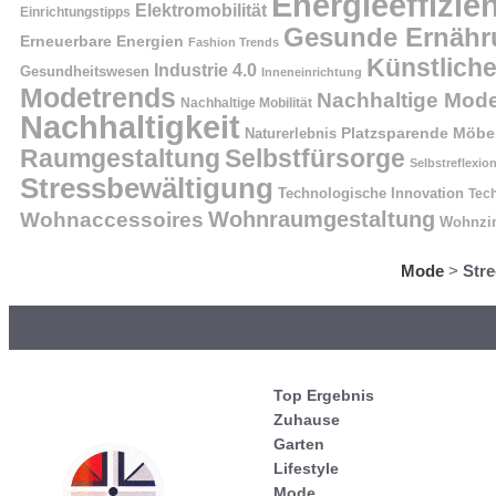
Energieeffizie
Elektromobilität
Einrichtungstipps
Gesunde Ernähr
Erneuerbare Energien
Fashion Trends
Künstliche
Industrie 4.0
Gesundheitswesen
Inneneinrichtung
Modetrends
Nachhaltige Mod
Nachhaltige Mobilität
Nachhaltigkeit
Naturerlebnis
Platzsparende Möbe
Raumgestaltung
Selbstfürsorge
Selbstreflexio
Stressbewältigung
Technologische Innovation
Tech
Wohnraumgestaltung
Wohnaccessoires
Wohnzi
Mode
>
Stre
Top Ergebnis
Zuhause
Garten
Lifestyle
Mode