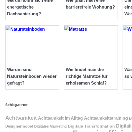
Warum lohnt sich eine
Wie plant man eine
Die
energetische
barrierefreie Wohnung?
ein
Dachsanierung?
Wa
Warum sind
Wie findet man die
War
Natursteinböden wieder
richtige Matratze für
so 
gefragt?
erholsamen Schlaf?
Schlagwörter
Achtsamkeit
Achtsamkeit im Alltag
Achtsamkeitstraining
B
Digital
Digitale Transformation
Designermöbel
Digitales Marketing