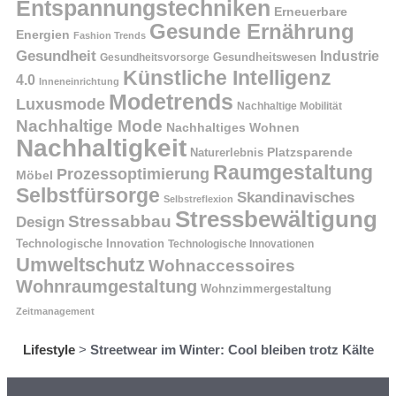
Entspannungstechniken
Erneuerbare
Gesunde Ernährung
Energien
Fashion Trends
Gesundheit
Industrie
Gesundheitswesen
Gesundheitsvorsorge
Künstliche Intelligenz
4.0
Inneneinrichtung
Modetrends
Luxusmode
Nachhaltige Mobilität
Nachhaltige Mode
Nachhaltiges Wohnen
Nachhaltigkeit
Naturerlebnis
Platzsparende
Raumgestaltung
Prozessoptimierung
Möbel
Selbstfürsorge
Skandinavisches
Selbstreflexion
Stressbewältigung
Stressabbau
Design
Technologische Innovation
Technologische Innovationen
Umweltschutz
Wohnaccessoires
Wohnraumgestaltung
Wohnzimmergestaltung
Zeitmanagement
Lifestyle
>
Streetwear im Winter: Cool bleiben trotz Kälte