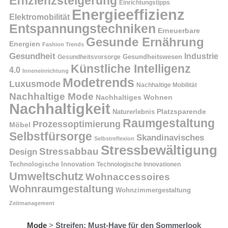
Effizienzsteigerung
Einrichtungstipps
Energieeffizienz
Elektromobilität
Entspannungstechniken
Erneuerbare
Gesunde Ernährung
Energien
Fashion Trends
Gesundheit
Industrie
Gesundheitswesen
Gesundheitsvorsorge
Künstliche Intelligenz
4.0
Inneneinrichtung
Modetrends
Luxusmode
Nachhaltige Mobilität
Nachhaltige Mode
Nachhaltiges Wohnen
Nachhaltigkeit
Naturerlebnis
Platzsparende
Raumgestaltung
Prozessoptimierung
Möbel
Selbstfürsorge
Skandinavisches
Selbstreflexion
Stressbewältigung
Stressabbau
Design
Technologische Innovation
Technologische Innovationen
Umweltschutz
Wohnaccessoires
Wohnraumgestaltung
Wohnzimmergestaltung
Zeitmanagement
Mode
>
Streifen: Must-Have für den Sommerlook