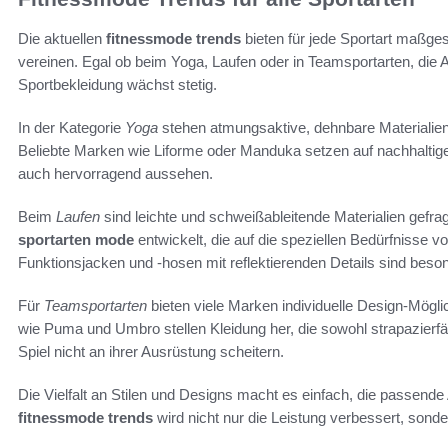
Die aktuellen
fitnessmode trends
bieten für jede Sportart maßges
vereinen. Egal ob beim Yoga, Laufen oder in Teamsportarten, die
Sportbekleidung wächst stetig.
In der Kategorie
Yoga
stehen atmungsaktive, dehnbare Materialien
Beliebte Marken wie Liforme oder Manduka setzen auf nachhaltige S
auch hervorragend aussehen.
Beim
Laufen
sind leichte und schweißableitende Materialien gefrag
sportarten mode
entwickelt, die auf die speziellen Bedürfnisse von
Funktionsjacken und -hosen mit reflektierenden Details sind beson
Für
Teamsportarten
bieten viele Marken individuelle Design-Mögl
wie Puma und Umbro stellen Kleidung her, die sowohl strapazierfä
Spiel nicht an ihrer Ausrüstung scheitern.
Die Vielfalt an Stilen und Designs macht es einfach, die passende 
fitnessmode trends
wird nicht nur die Leistung verbessert, son