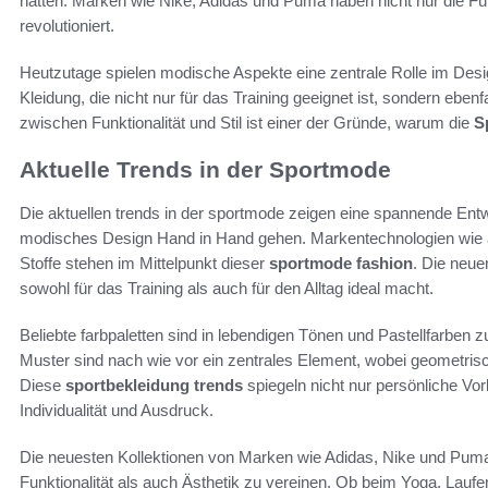
hatten. Marken wie Nike, Adidas und Puma haben nicht nur die Fu
revolutioniert.
Heutzutage spielen modische Aspekte eine zentrale Rolle im Des
Kleidung, die nicht nur für das Training geeignet ist, sondern ebe
zwischen Funktionalität und Stil ist einer der Gründe, warum die
S
Aktuelle Trends in der Sportmode
Die aktuellen trends in der sportmode zeigen eine spannende Entwic
modisches Design Hand in Hand gehen. Markentechnologien wie at
Stoffe stehen im Mittelpunkt dieser
sportmode fashion
. Die neue
sowohl für das Training als auch für den Alltag ideal macht.
Beliebte farbpaletten sind in lebendigen Tönen und Pastellfarben z
Muster sind nach wie vor ein zentrales Element, wobei geometris
Diese
sportbekleidung trends
spiegeln nicht nur persönliche Vo
Individualität und Ausdruck.
Die neuesten Kollektionen von Marken wie Adidas, Nike und Puma
Funktionalität als auch Ästhetik zu vereinen. Ob beim Yoga, Laufen