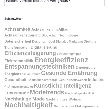
Welche Vorteile bietet ein Fertighaus?
Schlagwörter
Achtsamkeit
Achtsamkeit im Alltag
Achtsamkeitstraining
Blockchain Technologie
Datensicherheit
Digitale
Designermöbel
Digitales Marketing
Digitalisierung
Transformation
Effizienzsteigerung
Einrichtungstipps
Energieeffizienz
Elektromobilität
Entspannungstechniken
Erneuerbare
Gesunde Ernährung
Energien
Fashion Trends
Gesundheit
Industrie
Gesundheitswesen
Gesundheitsvorsorge
Künstliche Intelligenz
4.0
Inneneinrichtung
Modetrends
Luxusmode
Nachhaltige Mobilität
Nachhaltige Mode
Nachhaltiges Wohnen
Nachhaltigkeit
Naturerlebnis
Platzsparende