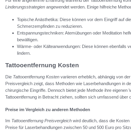
Für eine angenehme Erfahrung während der Tattooentfernung kö
Linderungsstrategien
angewendet werden. Einige hilfreiche Metho
Topische Anästhetika: Diese können vor dem Eingriff auf d
Schmerzempfinden zu reduzieren.
Entspannungstechniken: Atemübungen oder Meditation he
bewältigen.
Wärme- oder Kälteanwendungen: Diese können ebenfalls 
lindern.
Tattooentfernung Kosten
Die
Tattooentfernung Kosten
variieren erheblich, abhängig von de
Preisvergleich zeigt, dass Methoden wie Laserbehandlungen in de
chirurgische Eingriffe. Dennoch bietet jede Methode ihre eigenen
Tattooentfernung in Betracht ziehen, sollten sich umfassend über 
Preise im Vergleich zu anderen Methoden
Im
Tattooentfernung Preisvergleich
wird deutlich, dass die Kosten 
Preise für Laserbehandlungen zwischen 50 und 500 Euro pro Sit