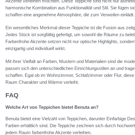
Akzente verleihen möchten. Diese Teppiche sind nicht nur ästhet
harmonische Kombination aus Funktionalität und Stil. Sie fügen s
schaffen eine angenehme Atmosphäre, die zum Verweilen einlädt.
Ein wesentliches Merkmal dieser Teppiche ist die Fusion aus zei
Jedes Stück ist sorgfältig gefertigt, um sowohl die Räume zu bele
Farbenfrohe Akzente setzen nicht nur optische Highlights, sonder
einzigartig und individuell wirkt.
Mit ihrer Vielfalt an Farben, Mustern und Materialien sind die mod
passen sich den unterschiedlichen Einrichtungsstilen an und tr
schaffen. Egal ob im Wohnzimmer, Schlafzimmer oder Flur, diese T
Raum Charakter und Wärme verleiht.
FAQ
Welche Art von Teppichen bietet Benuta an?
Benuta bietet eine Vielzahl von Teppichen, darunter Einfarbige D
Farben erhältlich sind. Die Teppiche zeichnen sich durch hochwert
jedem Raum farbenfrohe Akzente verleihen.