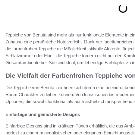
Teppiche von Benuta sind mehr als nur funktionale Elemente in e
Zuhause eine persönliche Note verleiht. Dank der facettenreichen
die farbenfrohen Teppiche die Möglichkeit, stilvolle Akzente für
Schlafzimmer oder Flur – die Teppiche fördern nicht nur den Komf
Gesamtambiente bei. Sie sind ideal, um lebendige Farbtupfer zu in
Die Vielfalt der Farbenfrohen Teppiche vo
Die Teppiche von Benuta zeichnen sich durch eine beeindrucken
Raum Charakter verleihen können. Von klassischen bis modernen St
Optionen, die sowohl funktional als auch ästhetisch ansprechend s
Einfarbige und gemusterte Designs
Einfarbige Designs sind in kräftigen Tönen erhältlich, die das A
perfekt zu einem minimalistischen oder eleganten Einrichtungssti