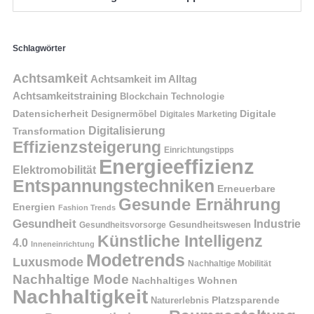
Schlagwörter
Achtsamkeit
Achtsamkeit im Alltag
Achtsamkeitstraining
Blockchain Technologie
Datensicherheit
Digitale
Designermöbel
Digitales Marketing
Digitalisierung
Transformation
Effizienzsteigerung
Einrichtungstipps
Energieeffizienz
Elektromobilität
Entspannungstechniken
Erneuerbare
Gesunde Ernährung
Energien
Fashion Trends
Gesundheit
Industrie
Gesundheitswesen
Gesundheitsvorsorge
Künstliche Intelligenz
4.0
Inneneinrichtung
Modetrends
Luxusmode
Nachhaltige Mobilität
Nachhaltige Mode
Nachhaltiges Wohnen
Nachhaltigkeit
Naturerlebnis
Platzsparende