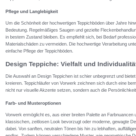
Pflege und Langlebigkeit
Um die Schönheit der hochwertigen Teppichböden über Jahre hinw
Bedeutung. Regelmäßiges Saugen und gezielte Fleckenbehandlung 
in bestem Zustand bleiben. Es empfiehlt sich, bei Bedarf profess
Materialschäden zu vermeiden. Die hochwertige Verarbeitung unters
einfache Pflege der Teppichböden.
Design Teppiche: Vielfalt und Individualitä
Die Auswahl an Design Teppichen ist schier unbegrenzt und bietet j
kreieren. Teppichläufer von Vorwerk zeichnen sich durch eine bem
nicht nur visuelle Akzente setzen, sondern auch die Persönlichke
Farb- und Musteroptionen
Vorwerk ermöglicht es, aus einer breiten Palette an Farbnuance
klassischen, zeitlosen Look bevorzugt oder moderne, gewagte De
dabei. Von sanften, neutralen Tönen bis hin zu lebhaften, auffäll
endlos. Zudem können verschiedene Muster, wie geometrische Des