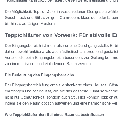
Teppichläufer kann dazu beitragen, diesen Bereich einladend und st
Die Möglichkeit, Teppichläufer in verschiedenen Designs zu wählen
Geschmack und Stil zu zeigen. Ob modern, klassisch oder farbenfr
bis hin zu auffälligen Mustern.
Teppichläufer von Vorwerk: Für stilvolle 
Der Eingangsbereich ist mehr als nur eine Durchgangsstelle. Er bi
daher sowohl funktional als auch ästhetisch ansprechend gestalte
Vorteile, die beim Eingangsbereich besonders zur Geltung kommen
zu einem stilvollen und einladenden Raum werden.
Die Bedeutung des Eingangsbereichs
Der Eingangsbereich fungiert als Visitenkarte eines Hauses. G
empfangen und beeinflusst, wie sie das gesamte Zuhause wahrneh
nicht nur Gemütlichkeit, sondern auch Stil. Hier können Teppichlä
indem sie den Raum optisch aufwerten und eine harmonische Ver
Wie Teppichläufer den Stil eines Raumes beeinflussen