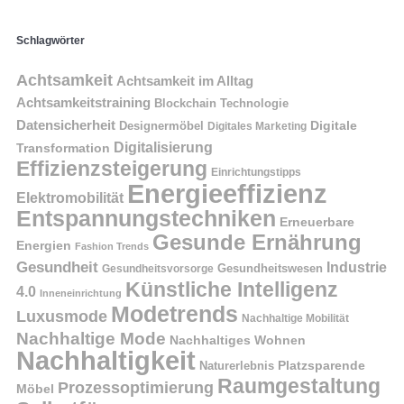
Schlagwörter
Achtsamkeit
Achtsamkeit im Alltag
Achtsamkeitstraining
Blockchain Technologie
Datensicherheit
Digitale
Designermöbel
Digitales Marketing
Digitalisierung
Transformation
Effizienzsteigerung
Einrichtungstipps
Energieeffizienz
Elektromobilität
Entspannungstechniken
Erneuerbare
Gesunde Ernährung
Energien
Fashion Trends
Gesundheit
Industrie
Gesundheitswesen
Gesundheitsvorsorge
Künstliche Intelligenz
4.0
Inneneinrichtung
Modetrends
Luxusmode
Nachhaltige Mobilität
Nachhaltige Mode
Nachhaltiges Wohnen
Nachhaltigkeit
Naturerlebnis
Platzsparende
Raumgestaltung
Prozessoptimierung
Möbel