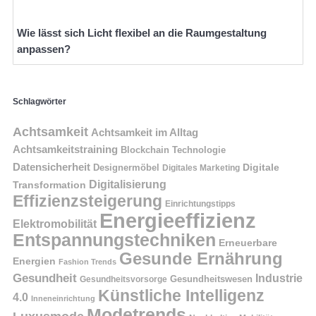
Wie lässt sich Licht flexibel an die Raumgestaltung
anpassen?
Schlagwörter
Achtsamkeit
Achtsamkeit im Alltag
Achtsamkeitstraining
Blockchain Technologie
Datensicherheit
Digitale
Designermöbel
Digitales Marketing
Digitalisierung
Transformation
Effizienzsteigerung
Einrichtungstipps
Energieeffizienz
Elektromobilität
Entspannungstechniken
Erneuerbare
Gesunde Ernährung
Energien
Fashion Trends
Gesundheit
Industrie
Gesundheitswesen
Gesundheitsvorsorge
Künstliche Intelligenz
4.0
Inneneinrichtung
Modetrends