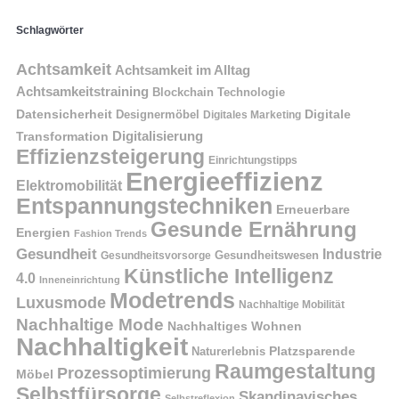
Schlagwörter
Achtsamkeit
Achtsamkeit im Alltag
Achtsamkeitstraining
Blockchain Technologie
Datensicherheit
Digitale
Designermöbel
Digitales Marketing
Digitalisierung
Transformation
Effizienzsteigerung
Einrichtungstipps
Energieeffizienz
Elektromobilität
Entspannungstechniken
Erneuerbare
Gesunde Ernährung
Energien
Fashion Trends
Gesundheit
Industrie
Gesundheitswesen
Gesundheitsvorsorge
Künstliche Intelligenz
4.0
Inneneinrichtung
Modetrends
Luxusmode
Nachhaltige Mobilität
Nachhaltige Mode
Nachhaltiges Wohnen
Nachhaltigkeit
Naturerlebnis
Platzsparende
Raumgestaltung
Prozessoptimierung
Möbel
Selbstfürsorge
Skandinavisches
Selbstreflexion