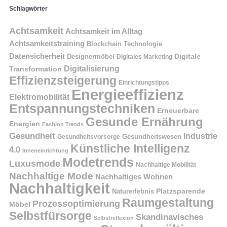
Schlagwörter
Achtsamkeit
Achtsamkeit im Alltag
Achtsamkeitstraining
Blockchain Technologie
Datensicherheit
Digitale
Designermöbel
Digitales Marketing
Digitalisierung
Transformation
Effizienzsteigerung
Einrichtungstipps
Energieeffizienz
Elektromobilität
Entspannungstechniken
Erneuerbare
Gesunde Ernährung
Energien
Fashion Trends
Gesundheit
Industrie
Gesundheitswesen
Gesundheitsvorsorge
Künstliche Intelligenz
4.0
Inneneinrichtung
Modetrends
Luxusmode
Nachhaltige Mobilität
Nachhaltige Mode
Nachhaltiges Wohnen
Nachhaltigkeit
Platzsparende
Naturerlebnis
Raumgestaltung
Prozessoptimierung
Möbel
Selbstfürsorge
Skandinavisches
Selbstreflexion