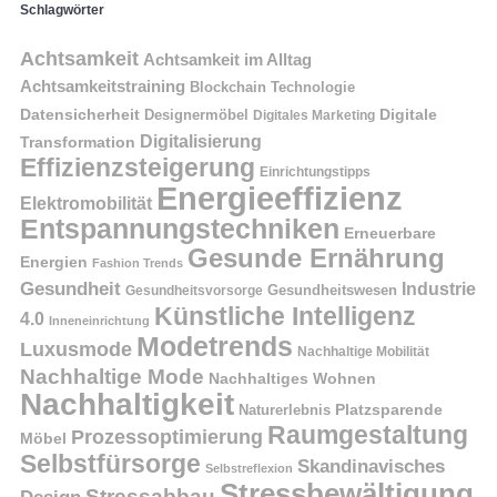
Schlagwörter
Achtsamkeit
Achtsamkeit im Alltag
Achtsamkeitstraining
Blockchain Technologie
Datensicherheit
Digitale
Designermöbel
Digitales Marketing
Digitalisierung
Transformation
Effizienzsteigerung
Einrichtungstipps
Energieeffizienz
Elektromobilität
Entspannungstechniken
Erneuerbare
Gesunde Ernährung
Energien
Fashion Trends
Gesundheit
Industrie
Gesundheitswesen
Gesundheitsvorsorge
Künstliche Intelligenz
4.0
Inneneinrichtung
Modetrends
Luxusmode
Nachhaltige Mobilität
Nachhaltige Mode
Nachhaltiges Wohnen
Nachhaltigkeit
Naturerlebnis
Platzsparende
Raumgestaltung
Prozessoptimierung
Möbel
Selbstfürsorge
Skandinavisches
Selbstreflexion
Stressbewältigung
Stressabbau