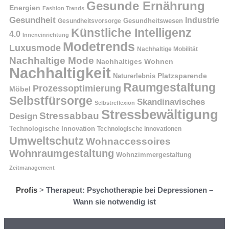
Gesunde Ernährung
Energien
Fashion Trends
Gesundheit
Industrie
Gesundheitswesen
Gesundheitsvorsorge
Künstliche Intelligenz
4.0
Inneneinrichtung
Modetrends
Luxusmode
Nachhaltige Mobilität
Nachhaltige Mode
Nachhaltiges Wohnen
Nachhaltigkeit
Naturerlebnis
Platzsparende
Raumgestaltung
Prozessoptimierung
Möbel
Selbstfürsorge
Skandinavisches
Selbstreflexion
Stressbewältigung
Stressabbau
Design
Technologische Innovation
Technologische Innovationen
Umweltschutz
Wohnaccessoires
Wohnraumgestaltung
Wohnzimmergestaltung
Zeitmanagement
Profis
>
Therapeut: Psychotherapie bei Depressionen –
Wann sie notwendig ist