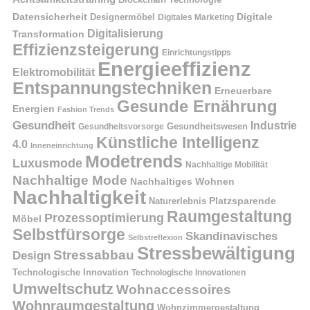
Datensicherheit
Digitale
Designermöbel
Digitales Marketing
Digitalisierung
Transformation
Effizienzsteigerung
Einrichtungstipps
Energieeffizienz
Elektromobilität
Entspannungstechniken
Erneuerbare
Gesunde Ernährung
Energien
Fashion Trends
Gesundheit
Industrie
Gesundheitswesen
Gesundheitsvorsorge
Künstliche Intelligenz
4.0
Inneneinrichtung
Modetrends
Luxusmode
Nachhaltige Mobilität
Nachhaltige Mode
Nachhaltiges Wohnen
Nachhaltigkeit
Naturerlebnis
Platzsparende
Raumgestaltung
Prozessoptimierung
Möbel
Selbstfürsorge
Skandinavisches
Selbstreflexion
Stressbewältigung
Stressabbau
Design
Technologische Innovation
Technologische Innovationen
Umweltschutz
Wohnaccessoires
Wohnraumgestaltung
Wohnzimmergestaltung