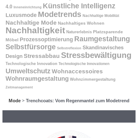
Künstliche Intelligenz
4.0
Inneneinrichtung
Modetrends
Luxusmode
Nachhaltige Mobilität
Nachhaltige Mode
Nachhaltiges Wohnen
Nachhaltigkeit
Naturerlebnis
Platzsparende
Raumgestaltung
Prozessoptimierung
Möbel
Selbstfürsorge
Skandinavisches
Selbstreflexion
Stressbewältigung
Stressabbau
Design
Technologische Innovation
Technologische Innovationen
Umweltschutz
Wohnaccessoires
Wohnraumgestaltung
Wohnzimmergestaltung
Zeitmanagement
Mode
>
Trenchcoats: Vom Regenmantel zum Modetrend