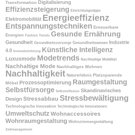
Digitalisierung
Transformation
Effizienzsteigerung
Einrichtungstipps
Energieeffizienz
Elektromobilität
Entspannungstechniken
Erneuerbare
Gesunde Ernährung
Energien
Fashion Trends
Gesundheit
Industrie
Gesundheitswesen
Gesundheitsvorsorge
Künstliche Intelligenz
4.0
Inneneinrichtung
Modetrends
Luxusmode
Nachhaltige Mobilität
Nachhaltige Mode
Nachhaltiges Wohnen
Nachhaltigkeit
Naturerlebnis
Platzsparende
Raumgestaltung
Prozessoptimierung
Möbel
Selbstfürsorge
Skandinavisches
Selbstreflexion
Stressbewältigung
Stressabbau
Design
Technologische Innovation
Technologische Innovationen
Umweltschutz
Wohnaccessoires
Wohnraumgestaltung
Wohnzimmergestaltung
Zeitmanagement