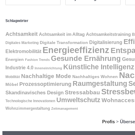
Schlagwörter
Achtsamkeit
Achtsamkeit im Alltag
Achtsamkeitstraining
B
Eff
Digitalisierung
Digitale Transformation
Digitales Marketing
Energieeffizienz
Entsp
Elektromobilität
Gesunde Ernährung
Gesu
Energien
Fashion Trends
Künstliche Intelligenz
Industrie 4.0
Inneneinrichtung
Nac
Nachhaltige Mode
Nachhaltiges Wohnen
Mobilität
Raumgestaltung
S
Prozessoptimierung
Möbel
Stressbe
Stressabbau
Skandinavisches Design
Umweltschutz
Wohnaccess
Technologische Innovationen
Wohnzimmergestaltung
Zeitmanagement
Profis
>
Überse