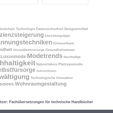
Datensicherheit
Designermöbel
lockchain Technologie
izienzsteigerung
Einrichtungstipps
annungstechniken
Erneuerbare
ndheit
Gesundheitswesen
Gesundheitsvorsorge
Modetrends
Luxusmode
Nachhaltige
hhaltigkeit
Naturerlebnis
Platzsparende
elbstfürsorge
Selbstreflexion
wältigung
Technologische Innovation
Wohnraumgestaltung
oires
tzer: Fachübersetzungen für technische Handbücher