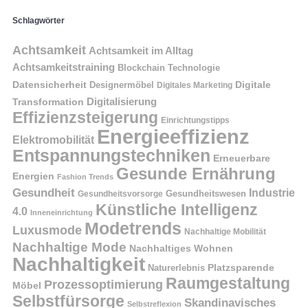
Schlagwörter
Achtsamkeit
Achtsamkeit im Alltag
Achtsamkeitstraining
Blockchain Technologie
Datensicherheit
Digitale
Designermöbel
Digitales Marketing
Digitalisierung
Transformation
Effizienzsteigerung
Einrichtungstipps
Energieeffizienz
Elektromobilität
Entspannungstechniken
Erneuerbare
Gesunde Ernährung
Energien
Fashion Trends
Gesundheit
Industrie
Gesundheitswesen
Gesundheitsvorsorge
Künstliche Intelligenz
4.0
Inneneinrichtung
Modetrends
Luxusmode
Nachhaltige Mobilität
Nachhaltige Mode
Nachhaltiges Wohnen
Nachhaltigkeit
Naturerlebnis
Platzsparende
Raumgestaltung
Prozessoptimierung
Möbel
Selbstfürsorge
Skandinavisches
Selbstreflexion