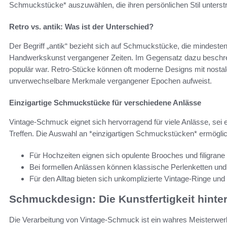
Schmuckstücke* auszuwählen, die ihren persönlichen Stil unterst
Retro vs. antik: Was ist der Unterschied?
Der Begriff „antik“ bezieht sich auf Schmuckstücke, die mindeste
Handwerkskunst vergangener Zeiten. Im Gegensatz dazu beschrei
populär war. Retro-Stücke können oft moderne Designs mit nosta
unverwechselbare Merkmale vergangener Epochen aufweist.
Einzigartige Schmuckstücke für verschiedene Anlässe
Vintage-Schmuck eignet sich hervorragend für viele Anlässe, sei e
Treffen. Die Auswahl an *einzigartigen Schmuckstücken* ermöglic
Für Hochzeiten eignen sich opulente Brooches und filigrane
Bei formellen Anlässen können klassische Perlenketten un
Für den Alltag bieten sich unkomplizierte Vintage-Ringe u
Schmuckdesign: Die Kunstfertigkeit hint
Die Verarbeitung von Vintage-Schmuck ist ein wahres Meisterwerk 