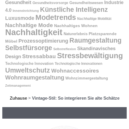
Gesundheit
Industrie
Gesundheitswesen
Gesundheitsvorsorge
Künstliche Intelligenz
4.0
Inneneinrichtung
Modetrends
Luxusmode
Nachhaltige Mobilität
Nachhaltige Mode
Nachhaltiges Wohnen
Nachhaltigkeit
Naturerlebnis
Platzsparende
Raumgestaltung
Prozessoptimierung
Möbel
Selbstfürsorge
Skandinavisches
Selbstreflexion
Stressbewältigung
Stressabbau
Design
Technologische Innovation
Technologische Innovationen
Umweltschutz
Wohnaccessoires
Wohnraumgestaltung
Wohnzimmergestaltung
Zeitmanagement
Zuhause
>
Vintage-Stil: So integrieren Sie alte Schätze