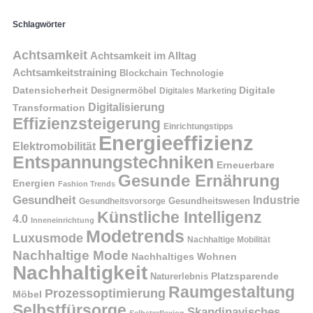
Schlagwörter
Achtsamkeit
Achtsamkeit im Alltag
Achtsamkeitstraining
Blockchain Technologie
Datensicherheit
Digitale
Designermöbel
Digitales Marketing
Digitalisierung
Transformation
Effizienzsteigerung
Einrichtungstipps
Energieeffizienz
Elektromobilität
Entspannungstechniken
Erneuerbare
Gesunde Ernährung
Energien
Fashion Trends
Gesundheit
Industrie
Gesundheitswesen
Gesundheitsvorsorge
Künstliche Intelligenz
4.0
Inneneinrichtung
Modetrends
Luxusmode
Nachhaltige Mobilität
Nachhaltige Mode
Nachhaltiges Wohnen
Nachhaltigkeit
Naturerlebnis
Platzsparende
Raumgestaltung
Prozessoptimierung
Möbel
Selbstfürsorge
Skandinavisches
Selbstreflexion