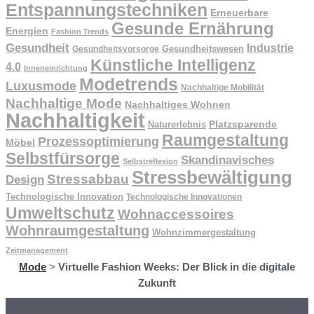
Entspannungstechniken
Erneuerbare
Gesunde Ernährung
Energien
Fashion Trends
Gesundheit
Industrie
Gesundheitswesen
Gesundheitsvorsorge
Künstliche Intelligenz
4.0
Inneneinrichtung
Modetrends
Luxusmode
Nachhaltige Mobilität
Nachhaltige Mode
Nachhaltiges Wohnen
Nachhaltigkeit
Naturerlebnis
Platzsparende
Raumgestaltung
Prozessoptimierung
Möbel
Selbstfürsorge
Skandinavisches
Selbstreflexion
Stressbewältigung
Stressabbau
Design
Technologische Innovation
Technologische Innovationen
Umweltschutz
Wohnaccessoires
Wohnraumgestaltung
Wohnzimmergestaltung
Zeitmanagement
Mode
>
Virtuelle Fashion Weeks: Der Blick in die digitale
Zukunft