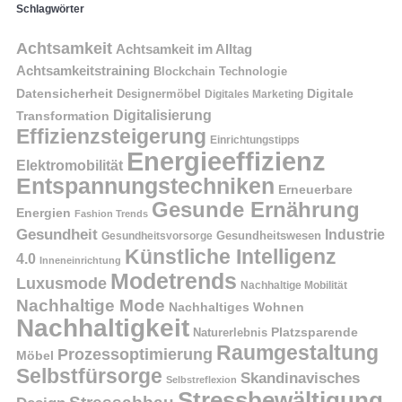
Schlagwörter
Achtsamkeit
Achtsamkeit im Alltag
Achtsamkeitstraining
Blockchain Technologie
Datensicherheit
Digitale
Designermöbel
Digitales Marketing
Digitalisierung
Transformation
Effizienzsteigerung
Einrichtungstipps
Energieeffizienz
Elektromobilität
Entspannungstechniken
Erneuerbare
Gesunde Ernährung
Energien
Fashion Trends
Gesundheit
Industrie
Gesundheitswesen
Gesundheitsvorsorge
Künstliche Intelligenz
4.0
Inneneinrichtung
Modetrends
Luxusmode
Nachhaltige Mobilität
Nachhaltige Mode
Nachhaltiges Wohnen
Nachhaltigkeit
Naturerlebnis
Platzsparende
Raumgestaltung
Prozessoptimierung
Möbel
Selbstfürsorge
Skandinavisches
Selbstreflexion
Stressbewältigung
Stressabbau