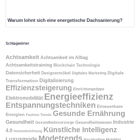
Warum lohnt sich eine energetische Dachsanierung?
Schlagwörter
Achtsamkeit
Achtsamkeit im Alltag
Achtsamkeitstraining
Blockchain Technologie
Datensicherheit
Digitale
Designermöbel
Digitales Marketing
Digitalisierung
Transformation
Effizienzsteigerung
Einrichtungstipps
Energieeffizienz
Elektromobilität
Entspannungstechniken
Erneuerbare
Gesunde Ernährung
Energien
Fashion Trends
Gesundheit
Industrie
Gesundheitswesen
Gesundheitsvorsorge
Künstliche Intelligenz
4.0
Inneneinrichtung
Modetrends
Luxusmode
Nachhaltige Mobilität