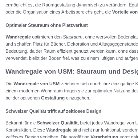
ermöglicht es, die Raumgestaltung dynamisch zu verändern. Eg
oder die Organisation eines Arbeitsbereichs geht, die
Vorteile vo
Optimaler Stauraum ohne Platzverlust
Wandregale
optimieren den
Stauraum
, ohne wertvollen Bodenpla
und schaffen Platz für Bücher, Dekoration und Alltagsgegenständ
Bedeutung, da der Raum effizient genutzt werden kann, ohne dass
verwendet, bleibt der Boden frei, was zu einem luftigen und aufge
Wandregale von USM: Stauraum und Desig
Die
Wandregale von USM
zeichnen sich durch ihre einzigartige
einem modernen Wohnraum tragen sie zur optimalen Nutzung des
bei der optischen
Gestaltung
einzugehen.
Schweizer Qualität trifft auf zeitloses Design
Bekannt für die
Schweizer Qualität
, bietet jedes Wandregal von
Konstruktion. Diese
Wandregale
sind nicht nur funktional, sonder
zeitloses Design
verleihen. Die sorgfältige
Verarbeitung
sorgt daf