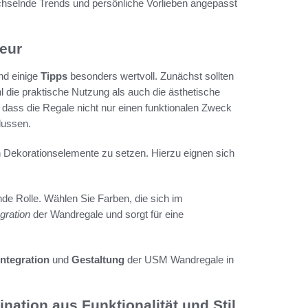
chselnde Trends und persönliche Vorlieben angepasst
ieur
ind einige
Tipps
besonders wertvoll. Zunächst sollten
l die praktische Nutzung als auch die ästhetische
, dass die Regale nicht nur einen funktionalen Zweck
lussen.
ch Dekorationselemente zu setzen. Hierzu eignen sich
nde Rolle. Wählen Sie Farben, die sich im
egration
der Wandregale und sorgt für eine
Integration
und
Gestaltung
der USM Wandregale in
ation aus Funktionalität und Stil