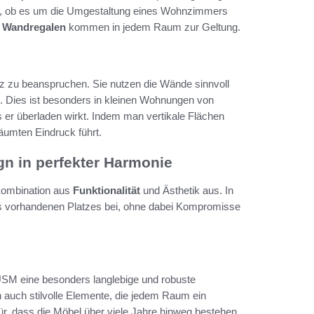
al, ob es um die Umgestaltung eines Wohnzimmers
n Wandregalen
kommen in jedem Raum zur Geltung.
tz zu beanspruchen. Sie nutzen die Wände sinnvoll
e. Dies ist besonders in kleinen Wohnungen von
 er überladen wirkt. Indem man vertikale Flächen
räumten Eindruck führt.
n in perfekter Harmonie
 Kombination aus
Funktionalität
und Ästhetik aus. In
 vorhandenen Platzes bei, ohne dabei Kompromisse
 USM eine besonders langlebige und robuste
n auch stilvolle Elemente, die jedem Raum ein
ür, dass die Möbel über viele Jahre hinweg bestehen