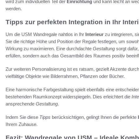
wird zum individuellen Teil der
Einrichtung
und kann leicht an we
werden.
Tipps zur perfekten Integration in Ihr Inter
Um die USM Wandregale nahtlos in Ihr
Interieur
zu integrieren, s
Sie die richtige Höhe und Position der Regale festlegen, um sowoh
Wirkung zu maximieren. Eine durchdachte
Gestaltung
sorgt dafür
erfüllen, sondern auch das Gesamtbild des Raumes positiv beeinf
Zur weiteren Personalisierung ist es ratsam, gezielt Akzente dur
vielfältige Objekte wie Bilderrahmen, Pflanzen oder Bücher.
Eine harmonische Farbgestaltung spielt ebenfalls eine entscheide
bestehenden Raumkonzept widerspiegeln. Dies erleichtert die
Int
ansprechende
Gestaltung
.
Indem Sie diese
Tipps
berücksichtigen, gelingt Ihnen die perfekte
Ihrem Zuhause.
Fazit: Wandregale von USM – Ideale Kombin