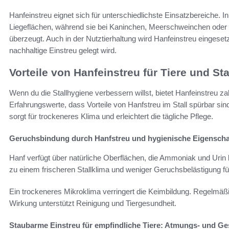
Hanfeinstreu eignet sich für unterschiedlichste Einsatzbereiche. I
Liegeflächen, während sie bei Kaninchen, Meerschweinchen oder a
überzeugt. Auch in der Nutztierhaltung wird Hanfeinstreu eingeset
nachhaltige Einstreu gelegt wird.
Vorteile von Hanfeinstreu für Tiere und S
Wenn du die Stallhygiene verbessern willst, bietet Hanfeinstreu zah
Erfahrungswerte, dass Vorteile von Hanfstreu im Stall spürbar s
sorgt für trockeneres Klima und erleichtert die tägliche Pflege.
Geruchsbindung durch Hanfstreu und hygienische Eigenscha
Hanf verfügt über natürliche Oberflächen, die Ammoniak und Uri
zu einem frischeren Stallklima und weniger Geruchsbelästigung f
Ein trockeneres Mikroklima verringert die Keimbildung. Regelmäßi
Wirkung unterstützt Reinigung und Tiergesundheit.
Staubarme Einstreu für empfindliche Tiere: Atmungs- und G