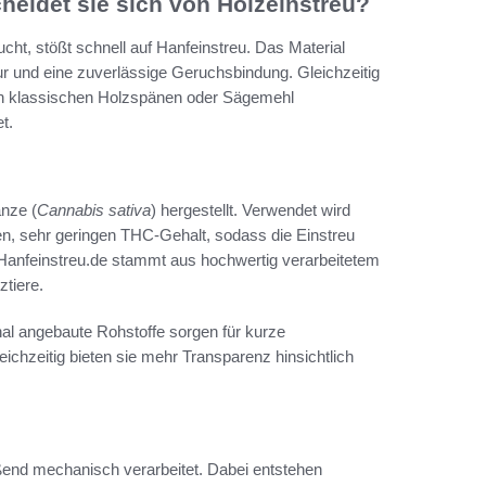
heidet sie sich von Holzeinstreu?
sucht, stößt schnell auf Hanfeinstreu. Das Material
ur und eine zuverlässige Geruchsbindung. Gleichzeitig
u von klassischen Holzspänen oder Sägemehl
t.
anze (
Cannabis sativa
) hergestellt. Verwendet wird
en, sehr geringen THC-Gehalt, sodass die Einstreu
anfeinstreu.de stammt aus hochwertig verarbeitetem
ztiere.
onal angebaute Rohstoffe sorgen für kurze
ichzeitig bieten sie mehr Transparenz hinsichtlich
ßend mechanisch verarbeitet. Dabei entstehen