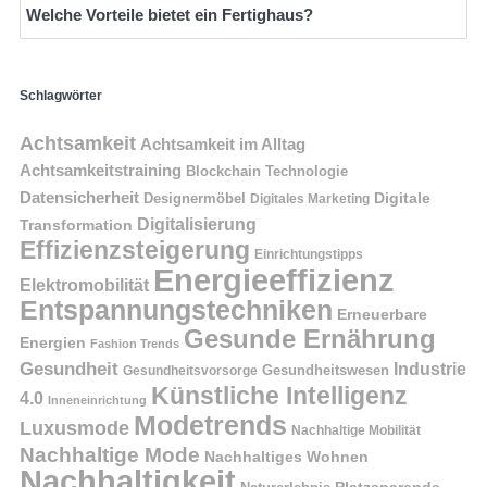
Welche Vorteile bietet ein Fertighaus?
Schlagwörter
Achtsamkeit
Achtsamkeit im Alltag
Achtsamkeitstraining
Blockchain Technologie
Datensicherheit
Digitale
Designermöbel
Digitales Marketing
Digitalisierung
Transformation
Effizienzsteigerung
Einrichtungstipps
Energieeffizienz
Elektromobilität
Entspannungstechniken
Erneuerbare
Gesunde Ernährung
Energien
Fashion Trends
Gesundheit
Industrie
Gesundheitswesen
Gesundheitsvorsorge
Künstliche Intelligenz
4.0
Inneneinrichtung
Modetrends
Luxusmode
Nachhaltige Mobilität
Nachhaltige Mode
Nachhaltiges Wohnen
Nachhaltigkeit