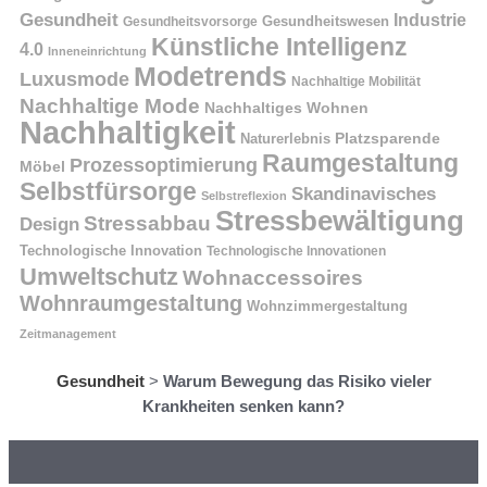
Gesundheit
Industrie
Gesundheitswesen
Gesundheitsvorsorge
Künstliche Intelligenz
4.0
Inneneinrichtung
Modetrends
Luxusmode
Nachhaltige Mobilität
Nachhaltige Mode
Nachhaltiges Wohnen
Nachhaltigkeit
Naturerlebnis
Platzsparende
Raumgestaltung
Prozessoptimierung
Möbel
Selbstfürsorge
Skandinavisches
Selbstreflexion
Stressbewältigung
Stressabbau
Design
Technologische Innovation
Technologische Innovationen
Umweltschutz
Wohnaccessoires
Wohnraumgestaltung
Wohnzimmergestaltung
Zeitmanagement
Gesundheit
>
Warum Bewegung das Risiko vieler
Krankheiten senken kann?