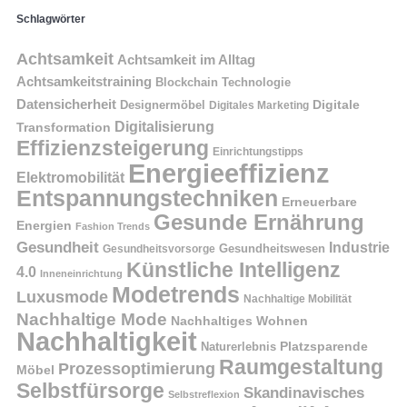
Schlagwörter
Achtsamkeit
Achtsamkeit im Alltag
Achtsamkeitstraining
Blockchain Technologie
Datensicherheit
Digitale
Designermöbel
Digitales Marketing
Digitalisierung
Transformation
Effizienzsteigerung
Einrichtungstipps
Energieeffizienz
Elektromobilität
Entspannungstechniken
Erneuerbare
Gesunde Ernährung
Energien
Fashion Trends
Gesundheit
Industrie
Gesundheitswesen
Gesundheitsvorsorge
Künstliche Intelligenz
4.0
Inneneinrichtung
Modetrends
Luxusmode
Nachhaltige Mobilität
Nachhaltige Mode
Nachhaltiges Wohnen
Nachhaltigkeit
Naturerlebnis
Platzsparende
Raumgestaltung
Prozessoptimierung
Möbel
Selbstfürsorge
Skandinavisches
Selbstreflexion