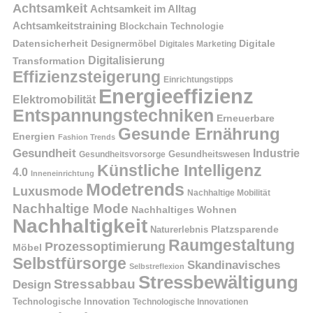
Achtsamkeit
Achtsamkeit im Alltag
Achtsamkeitstraining
Blockchain Technologie
Datensicherheit
Digitale
Designermöbel
Digitales Marketing
Digitalisierung
Transformation
Effizienzsteigerung
Einrichtungstipps
Energieeffizienz
Elektromobilität
Entspannungstechniken
Erneuerbare
Gesunde Ernährung
Energien
Fashion Trends
Gesundheit
Industrie
Gesundheitswesen
Gesundheitsvorsorge
Künstliche Intelligenz
4.0
Inneneinrichtung
Modetrends
Luxusmode
Nachhaltige Mobilität
Nachhaltige Mode
Nachhaltiges Wohnen
Nachhaltigkeit
Naturerlebnis
Platzsparende
Raumgestaltung
Prozessoptimierung
Möbel
Selbstfürsorge
Skandinavisches
Selbstreflexion
Stressbewältigung
Stressabbau
Design
Technologische Innovation
Technologische Innovationen