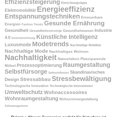
Effizienzsteigerung
Einrichtungstipps
Energieeffizienz
Elektromobilität
Entspannungstechniken
Erneuerbare
Gesunde Ernährung
Energien
Fashion Trends
Gesundheit
Industrie
Gesundheitswesen
Gesundheitsvorsorge
Künstliche Intelligenz
4.0
Inneneinrichtung
Modetrends
Luxusmode
Nachhaltige Mobilität
Nachhaltige Mode
Nachhaltiges Wohnen
Nachhaltigkeit
Naturerlebnis
Platzsparende
Raumgestaltung
Prozessoptimierung
Möbel
Selbstfürsorge
Skandinavisches
Selbstreflexion
Stressbewältigung
Stressabbau
Design
Technologische Innovation
Technologische Innovationen
Umweltschutz
Wohnaccessoires
Wohnraumgestaltung
Wohnzimmergestaltung
Zeitmanagement