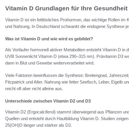
Vitamin D Grundlagen für Ihre Gesundheit
Vitamin D ist ein fettlösliches Prohormon, das wichtige Rollen im
und Nahrung. In Deutschland schwankt die endogene Synthese je 
Was ist Vitamin D und wie wird es gebildet?
Als Vorläufer hormonell aktiver Metaboliten entsteht Vitamin D in
UVB Sonnenlicht Vitamin D (etwa 290–315 nm). Prävitamin D3 wand
dann in Blut und Gewebe weiterverarbeitet wird.
Viele Faktoren beeinflussen die Synthese: Breitengrad, Jahresze
Fitzpatrick und Alter. Nahrung wie fetter Seefisch, Leber, Eigelb 
reicht oft aber nicht alleine aus.
Unterschiede zwischen Vitamin D2 und D3
Vitamin D2 (Ergocalciferol) stammt überwiegend aus Pflanzen und P
Quellen und entsteht durch Hautbildung Vitamin D. Studien zeige
25(OH)D länger und stärker als D2.