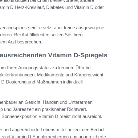
ntionsstudien berichten kleine Vorteile, andere
tamin D Herz‑Kreislauf, Diabetes und Vitamin D oder
ventionsplans sein, ersetzt aber keine ausgewogene
ren. Bei Auffälligkeiten sollten Sie Ihren
hrem Arzt besprechen.
s ausreichenden Vitamin D-Spiegels
 um Ihren Ausgangsstatus zu kennen. Übliche
Begleiterkrankungen, Medikamente und Körpergewicht
in D Dosierung und Maßnahmen individuell
onnenbäder an Gesicht, Händen und Unterarmen
p und Jahreszeit ein praxisnaher Richtwert.
Sonnenexposition Vitamin D meist nicht ausreicht.
er und angereicherte Lebensmittel helfen, den Bedarf
her sind Vitamin D Supplementierung und angereicherte