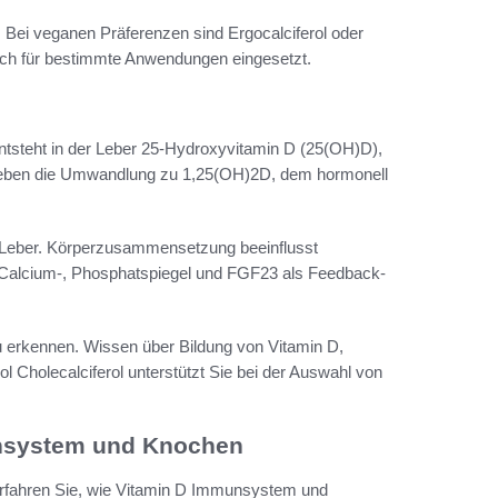
. Bei veganen Präferenzen sind Ergocalciferol oder
lich für bestimmte Anwendungen eingesetzt.
entsteht in der Leber 25-Hydroxyvitamin D (25(OH)D),
Geweben die Umwandlung zu 1,25(OH)2D, dem hormonell
d Leber. Körperzusammensetzung beeinflusst
n, Calcium-, Phosphatspiegel und FGF23 als Feedback-
u erkennen. Wissen über Bildung von Vitamin D,
l Cholecalciferol unterstützt Sie bei der Auswahl von
unsystem und Knochen
 erfahren Sie, wie Vitamin D Immunsystem und