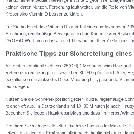
Randomisierte Studien liefern gemischte Ergebnisse. Einige Interve
keinen klaren Nutzen. Forschung läuft weiter, um die Rolle von Vi
Krebsrisiko Vitamin D besser zu klären.
Für Sie bedeutet das: Vitamin D kann Teil eines umfassenden Prä
Ernährung, regelmäßige Bewegung und die Kontrolle von Risikofakto
25(OH)D‑Wert prüfen lassen und Therapie mit Ihrer Ärztin oder I
Praktische Tipps zur Sicherstellung eine
Als erstes empfiehlt sich eine 25(OH)D Messung beim Hausarzt,
Referenzbereiche liegen oft zwischen 30–50 ng/ml, doch Alter, 
beeinflussen die Zielwerte. Diese Messung hilft, passende Vitam
festzulegen.
Nutzen Sie die Sonnenexposition gezielt: kurze, regelmäßige S
reichen oft aus. In Deutschland sind 10–30 Minuten je nach Hautty
Bedenken Sie jedoch Hautkrebsrisiken und dass im Herbst/Winter 
Ernähren Sie sich gezielt: fetter Fisch wie Lachs oder Makrele, Ei
teilweise zu decken. Ernährung allein reicht häufig nicht aus, da