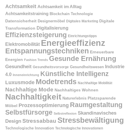
Achtsamkeit
Achtsamkeit im Alltag
Achtsamkeitstraining
Blockchain Technologie
Datensicherheit
Digitale
Designermöbel
Digitales Marketing
Digitalisierung
Transformation
Effizienzsteigerung
Einrichtungstipps
Energieeffizienz
Elektromobilität
Entspannungstechniken
Erneuerbare
Gesunde Ernährung
Energien
Fashion Trends
Gesundheit
Industrie
Gesundheitswesen
Gesundheitsvorsorge
Künstliche Intelligenz
4.0
Inneneinrichtung
Modetrends
Luxusmode
Nachhaltige Mobilität
Nachhaltige Mode
Nachhaltiges Wohnen
Nachhaltigkeit
Naturerlebnis
Platzsparende
Raumgestaltung
Prozessoptimierung
Möbel
Selbstfürsorge
Skandinavisches
Selbstreflexion
Stressbewältigung
Stressabbau
Design
Technologische Innovation
Technologische Innovationen