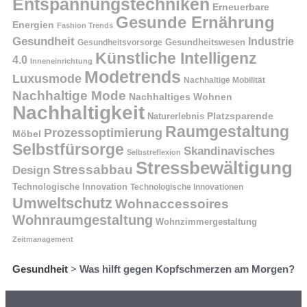
Entspannungstechniken
Erneuerbare
Gesunde Ernährung
Energien
Fashion Trends
Gesundheit
Industrie
Gesundheitswesen
Gesundheitsvorsorge
Künstliche Intelligenz
4.0
Inneneinrichtung
Modetrends
Luxusmode
Nachhaltige Mobilität
Nachhaltige Mode
Nachhaltiges Wohnen
Nachhaltigkeit
Naturerlebnis
Platzsparende
Raumgestaltung
Prozessoptimierung
Möbel
Selbstfürsorge
Skandinavisches
Selbstreflexion
Stressbewältigung
Stressabbau
Design
Technologische Innovation
Technologische Innovationen
Umweltschutz
Wohnaccessoires
Wohnraumgestaltung
Wohnzimmergestaltung
Zeitmanagement
Gesundheit
>
Was hilft gegen Kopfschmerzen am Morgen?