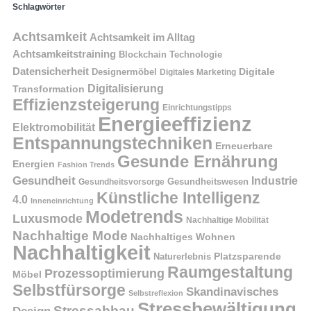
Schlagwörter
Achtsamkeit
Achtsamkeit im Alltag
Achtsamkeitstraining
Blockchain Technologie
Datensicherheit
Digitale
Designermöbel
Digitales Marketing
Digitalisierung
Transformation
Effizienzsteigerung
Einrichtungstipps
Energieeffizienz
Elektromobilität
Entspannungstechniken
Erneuerbare
Gesunde Ernährung
Energien
Fashion Trends
Gesundheit
Industrie
Gesundheitswesen
Gesundheitsvorsorge
Künstliche Intelligenz
4.0
Inneneinrichtung
Modetrends
Luxusmode
Nachhaltige Mobilität
Nachhaltige Mode
Nachhaltiges Wohnen
Nachhaltigkeit
Naturerlebnis
Platzsparende
Raumgestaltung
Prozessoptimierung
Möbel
Selbstfürsorge
Skandinavisches
Selbstreflexion
Stressbewältigung
Stressabbau