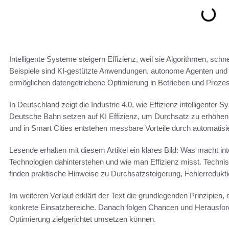
Intelligente Systeme steigern Effizienz, weil sie Algorithmen, sch
Beispiele sind KI-gestützte Anwendungen, autonome Agenten und
ermöglichen datengetriebene Optimierung in Betrieben und Proze
In Deutschland zeigt die Industrie 4.0, wie Effizienz intelligente
Deutsche Bahn setzen auf KI Effizienz, um Durchsatz zu erhöh
und in Smart Cities entstehen messbare Vorteile durch automatis
Lesende erhalten mit diesem Artikel ein klares Bild: Was macht int
Technologien dahinterstehen und wie man Effizienz misst. Techn
finden praktische Hinweise zu Durchsatzsteigerung, Fehlerredukt
Im weiteren Verlauf erklärt der Text die grundlegenden Prinzipien,
konkrete Einsatzbereiche. Danach folgen Chancen und Herausford
Optimierung zielgerichtet umsetzen können.