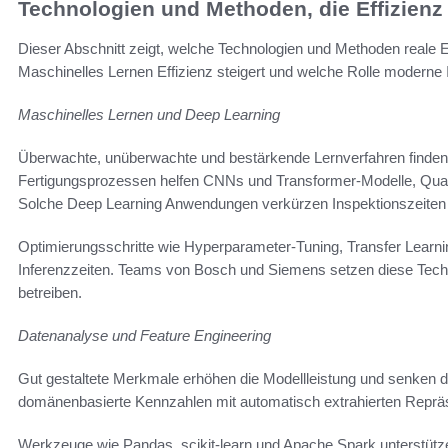
Technologien und Methoden, die Effizienz
Dieser Abschnitt zeigt, welche Technologien und Methoden reale Ef
Maschinelles Lernen Effizienz steigert und welche Rolle moderne I
Maschinelles Lernen und Deep Learning
Überwachte, unüberwachte und bestärkende Lernverfahren finden i
Fertigungsprozessen helfen CNNs und Transformer-Modelle, Quali
Solche Deep Learning Anwendungen verkürzen Inspektionszeiten
Optimierungsschritte wie Hyperparameter-Tuning, Transfer Learnin
Inferenzzeiten. Teams von Bosch und Siemens setzen diese Techni
betreiben.
Datenanalyse und Feature Engineering
Gut gestaltete Merkmale erhöhen die Modellleistung und senken 
domänenbasierte Kennzahlen mit automatisch extrahierten Repräs
Werkzeuge wie Pandas, scikit-learn und Apache Spark unterstütze