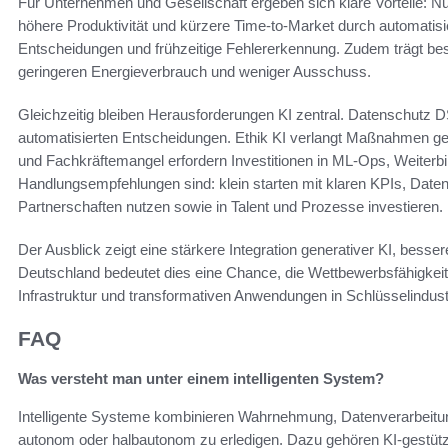
Für Unternehmen und Gesellschaft ergeben sich klare Vorteile: 
höhere Produktivität und kürzere Time-to-Market durch automatisier
Entscheidungen und frühzeitige Fehlererkennung. Zudem trägt bes
geringeren Energieverbrauch und weniger Ausschuss.
Gleichzeitig bleiben Herausforderungen KI zentral. Datenschutz 
automatisierten Entscheidungen. Ethik KI verlangt Maßnahmen geg
und Fachkräftemangel erfordern Investitionen in ML-Ops, Weiterb
Handlungsempfehlungen sind: klein starten mit klaren KPIs, Date
Partnerschaften nutzen sowie in Talent und Prozesse investieren.
Der Ausblick zeigt eine stärkere Integration generativer KI, besse
Deutschland bedeutet dies eine Chance, die Wettbewerbsfähigkeit
Infrastruktur und transformativen Anwendungen in Schlüsselindust
FAQ
Was versteht man unter einem intelligenten System?
Intelligente Systeme kombinieren Wahrnehmung, Datenverarbeitu
autonom oder halbautonom zu erledigen. Dazu gehören KI-gestüt