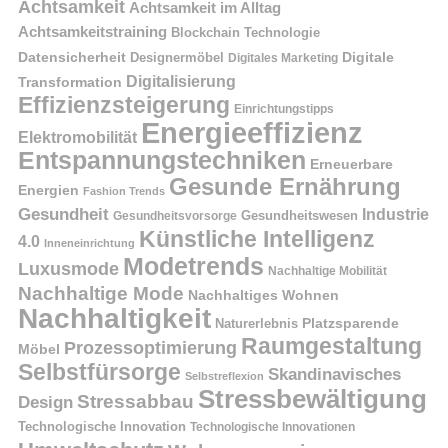
Achtsamkeit
Achtsamkeit im Alltag
Achtsamkeitstraining
Blockchain Technologie
Datensicherheit
Digitale
Designermöbel
Digitales Marketing
Digitalisierung
Transformation
Effizienzsteigerung
Einrichtungstipps
Energieeffizienz
Elektromobilität
Entspannungstechniken
Erneuerbare
Gesunde Ernährung
Energien
Fashion Trends
Gesundheit
Industrie
Gesundheitswesen
Gesundheitsvorsorge
Künstliche Intelligenz
4.0
Inneneinrichtung
Modetrends
Luxusmode
Nachhaltige Mobilität
Nachhaltige Mode
Nachhaltiges Wohnen
Nachhaltigkeit
Naturerlebnis
Platzsparende
Raumgestaltung
Prozessoptimierung
Möbel
Selbstfürsorge
Skandinavisches
Selbstreflexion
Stressbewältigung
Stressabbau
Design
Technologische Innovation
Technologische Innovationen