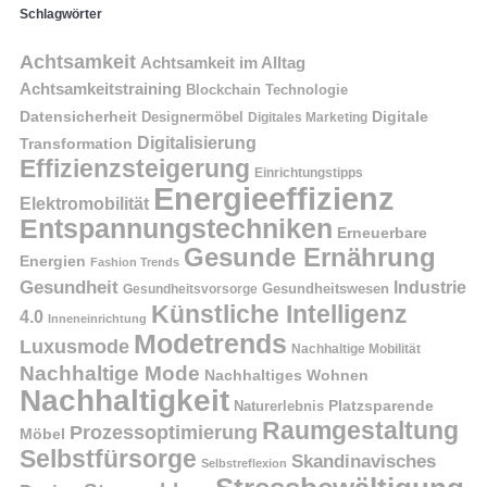
Schlagwörter
Achtsamkeit
Achtsamkeit im Alltag
Achtsamkeitstraining
Blockchain Technologie
Datensicherheit
Digitale
Designermöbel
Digitales Marketing
Digitalisierung
Transformation
Effizienzsteigerung
Einrichtungstipps
Energieeffizienz
Elektromobilität
Entspannungstechniken
Erneuerbare
Gesunde Ernährung
Energien
Fashion Trends
Gesundheit
Industrie
Gesundheitswesen
Gesundheitsvorsorge
Künstliche Intelligenz
4.0
Inneneinrichtung
Modetrends
Luxusmode
Nachhaltige Mobilität
Nachhaltige Mode
Nachhaltiges Wohnen
Nachhaltigkeit
Naturerlebnis
Platzsparende
Raumgestaltung
Prozessoptimierung
Möbel
Selbstfürsorge
Skandinavisches
Selbstreflexion