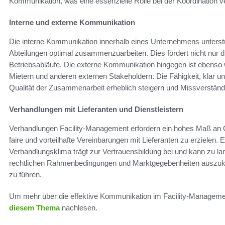
Kommunikation, was eine essenzielle Rolle bei der Koordination ve
Interne und externe Kommunikation
Die interne Kommunikation innerhalb eines Unternehmens unterstüt
Abteilungen optimal zusammenzuarbeiten. Dies fördert nicht nur 
Betriebsabläufe. Die externe Kommunikation hingegen ist ebenso w
Mietern und anderen externen Stakeholdern. Die Fähigkeit, klar un
Qualität der Zusammenarbeit erheblich steigern und Missverstän
Verhandlungen mit Lieferanten und Dienstleistern
Verhandlungen Facility-Management erfordern ein hohes Maß an G
faire und vorteilhafte Vereinbarungen mit Lieferanten zu erzielen. 
Verhandlungsklima trägt zur Vertrauensbildung bei und kann zu lan
rechtlichen Rahmenbedingungen und Marktgegebenheiten auszukenn
zu führen.
Um mehr über die effektive Kommunikation im Facility-Managemen
diesem Thema
nachlesen.