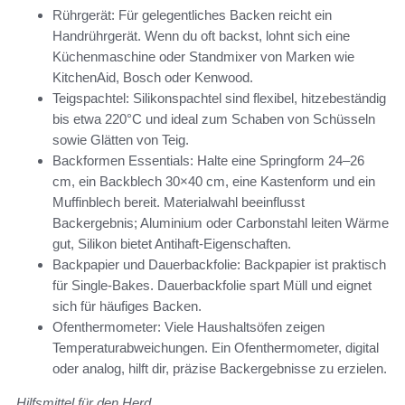
Rührgerät: Für gelegentliches Backen reicht ein
Handrührgerät. Wenn du oft backst, lohnt sich eine
Küchenmaschine oder Standmixer von Marken wie
KitchenAid, Bosch oder Kenwood.
Teigspachtel: Silikonspachtel sind flexibel, hitzebeständig
bis etwa 220°C und ideal zum Schaben von Schüsseln
sowie Glätten von Teig.
Backformen Essentials: Halte eine Springform 24–26
cm, ein Backblech 30×40 cm, eine Kastenform und ein
Muffinblech bereit. Materialwahl beeinflusst
Backergebnis; Aluminium oder Carbonstahl leiten Wärme
gut, Silikon bietet Antihaft-Eigenschaften.
Backpapier und Dauerbackfolie: Backpapier ist praktisch
für Single-Bakes. Dauerbackfolie spart Müll und eignet
sich für häufiges Backen.
Ofenthermometer: Viele Haushaltsöfen zeigen
Temperaturabweichungen. Ein Ofenthermometer, digital
oder analog, hilft dir, präzise Backergebnisse zu erzielen.
Hilfsmittel für den Herd