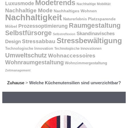
Modetrends
Luxusmode
Nachhaltige Mobilität
Nachhaltige Mode
Nachhaltiges Wohnen
Nachhaltigkeit
Naturerlebnis
Platzsparende
Raumgestaltung
Prozessoptimierung
Möbel
Selbstfürsorge
Skandinavisches
Selbstreflexion
Stressbewältigung
Stressabbau
Design
Technologische Innovation
Technologische Innovationen
Umweltschutz
Wohnaccessoires
Wohnraumgestaltung
Wohnzimmergestaltung
Zeitmanagement
Zuhause
>
Welche Küchenutensilien sind unverzichtbar?