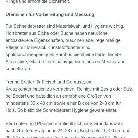
Klinge und erhöht die Sicherheit.
Utensilien für Vorbereitung und Messung
Für Schneidebretter sind Materialwahl und Hygiene wichtig.
Holzbretter aus Eiche oder Buche haben natürliche
antibakterielle Eigenschaften, brauchen aber regelmäßige
Pflege mit Mineralöl. Kunststoffbretter sind
spülmaschinengeeignet. Bambus bietet eine harte, leichte
Alternative; Glasbretter sind hygienisch, nutzen Messer aber
schneller ab.
Trenne Bretter für Fleisch und Gemüse, um
Kreuzkontamination zu vermeiden. Reinige mit Essig oder Salz
bei Bedarf und halte dich an empfohlene Größen von
mindestens 30 x 40 cm sowie einer Dicke von 2–3 cm für
Holz. So bleibt die Schneidebrett Hygiene gewährleistet.
Bei Töpfen und Pfannen empfiehlt sich eine Grundauswahl
nach Größen: Bratpfanne 24–28 cm, Kochtöpfe 16–20 cm und
20–24 cm sowie ein großer Topf oder Suppentopf 24–28 cm.