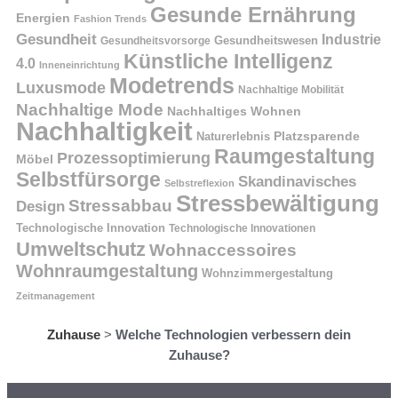
Gesunde Ernährung
Energien
Fashion Trends
Gesundheit
Industrie
Gesundheitswesen
Gesundheitsvorsorge
Künstliche Intelligenz
4.0
Inneneinrichtung
Modetrends
Luxusmode
Nachhaltige Mobilität
Nachhaltige Mode
Nachhaltiges Wohnen
Nachhaltigkeit
Naturerlebnis
Platzsparende
Raumgestaltung
Prozessoptimierung
Möbel
Selbstfürsorge
Skandinavisches
Selbstreflexion
Stressbewältigung
Stressabbau
Design
Technologische Innovation
Technologische Innovationen
Umweltschutz
Wohnaccessoires
Wohnraumgestaltung
Wohnzimmergestaltung
Zeitmanagement
Zuhause
>
Welche Technologien verbessern dein
Zuhause?